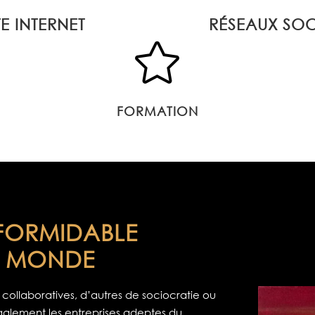
TE INTERNET
RÉSEAUX SO

FORMATION
 FORMIDABLE
E MONDE
 collaboratives, d’autres de sociocratie ou
lement les entreprises adeptes du