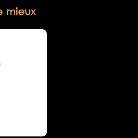
le mieux
!