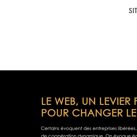
SI
LE WEB, UN LEVIER
POUR CHANGER L
Certains évoquent des entreprises libérées,
de coopération dynamique. On évoque éga