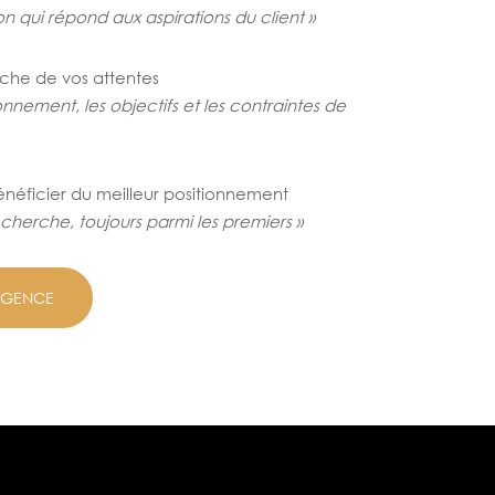
on qui répond aux aspirations du client »
oche de vos attentes
nement, les objectifs et les contraintes de
néficier du meilleur positionnement
echerche, toujours parmi les premiers »
'AGENCE